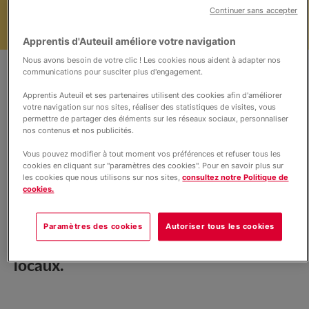
UFA - Apprentissage
Continuer sans accepter
Apprentis d'Auteuil améliore votre navigation
Contact & inscription
Nous avons besoin de votre clic ! Les cookies nous aident à adapter nos
communications pour susciter plus d'engagement.
Apprentis Auteuil et ses partenaires utilisent des cookies afin d'améliorer
votre navigation sur nos sites, réaliser des statistiques de visites, vous
Soutenir nos projets
permettre de partager des éléments sur les réseaux sociaux, personnaliser
nos contenus et nos publicités.
Vous pouvez modifier à tout moment vos préférences et refuser tous les
cookies en cliquant sur "paramètres des cookies". Pour en savoir plus sur
(c) Apprentis d'Auteuil
les cookies que nous utilisons sur nos sites,
consultez notre Politique de
Le groupe scolaire vous invite à ses
cookies.
Journées Portes Ouvertes afin de
découvrir ses formations, rencontrer les
Paramètres des cookies
Autoriser tous les cookies
équipes pédagogiques et visiter les
locaux.