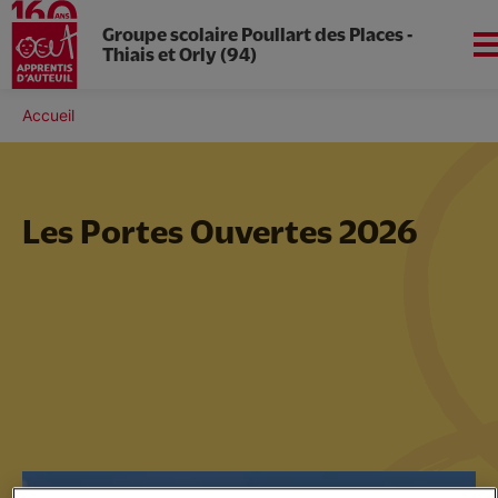
Groupe scolaire Poullart des Places -
Thiais et Orly (94)
Aller
au
Fil
Accueil
Apprentis d'Auteuil en
contenu
d'Ariane
Île-de-France
principal
Les Portes Ouvertes 2026
Présentation
Collège
Lycée - Voie scolaire