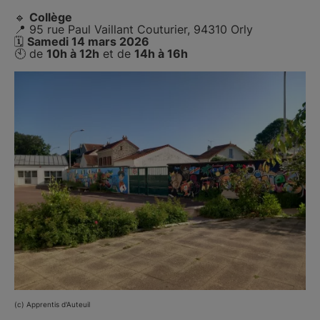
🔹
Collège
📍 95 rue Paul Vaillant Couturier, 94310 Orly
🗓️
Samedi 14 mars 2026
🕙 de
10h à 12h
et de
14h à 16h
(c) Apprentis d'Auteuil