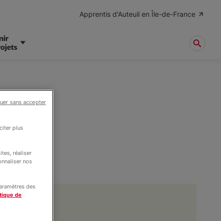
Apprentis d'Auteuil en Île-de-France
nir
ojets
uer sans accepter
iter plus
tes, réaliser
onnaliser nos
paramètres des
tique de