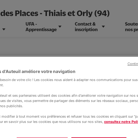
des Places - Thiais et Orly (94)
UFA -
Contact &
Soute
Apprentissage
inscription
nos pr
Contin
 d'Auteuil améliore votre navigation
esoin de votre clic ! Les cookies nous aident à adapter nos communications pour susc
nt.
nos projets
teuil et ses partenaires utilisent des cookies afin d'améliorer votre navigation sur nos si
ques de visites, vous permettre de partager des éléments sur les réseaux sociaux, pers
nos publicités.
modifier à tout moment vos préférences et refuser tous les cookies en cliquant sur "
ur en savoir plus sur les cookies que nous utilisons sur nos sites,
consultez notre Poli
ès des jeunes de Poullart des Places !