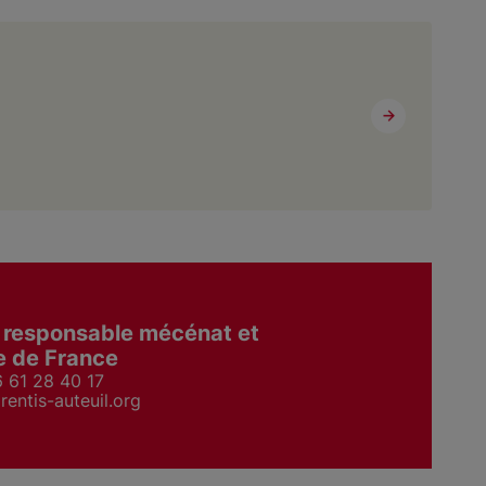
 responsable mécénat et
le de France
6 61 28 40 17
entis-auteuil.org