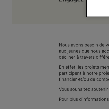
Nous avons besoin de vo
aux jeunes que nous ac
décliner à travers diff
En effet, les projets mené
participent à notre proj
financier et/ou de comp
Vous souhaitez soutenir
Pour plus d’informations