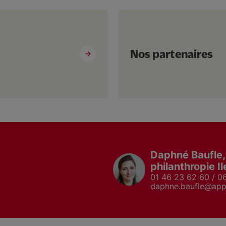
Nos partenaires
Daphné Baufle,
philanthropie I
!
01 46 23 62 60 / 0
daphne.baufle@appr