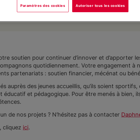
Paramètres des cookies
Autoriser tous les cookies
tre soutien pour continuer d’innover et d’apporter l
compagnons quotidiennement. Votre engagement à n
érents partenariats : soutien financier, mécénat ou b
s auprès des jeunes accueillis, qu’ils soient sportifs, 
et éducatif et pédagogique. Pour être menés à bien, il
étences.
 un de nos projets ? N’hésitez pas à contacter
Daphné
, cliquez
ici
.