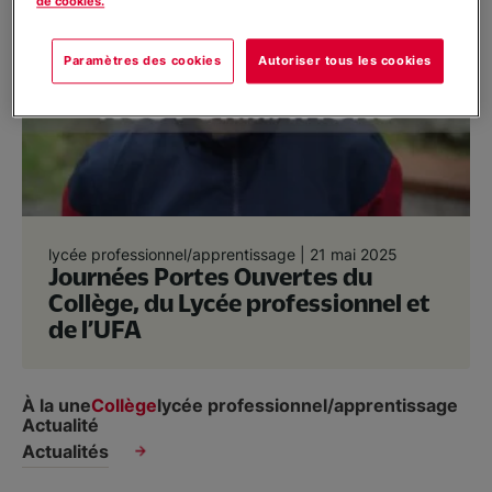
de cookies.
UFA - Apprentissage
Paramètres des cookies
Autoriser tous les cookies
Contact & inscription
Soutenir nos projets
lycée professionnel/apprentissage |
21 mai 2025
Journées Portes Ouvertes du
Collège, du Lycée professionnel et
de l’UFA
À la une
Collège
lycée professionnel/apprentissage
Actualité
Actualités