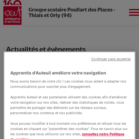
Groupe scolaire Poullart des Places -
Thiais et Orly (94)
Aller
au
Apprentis d'Auteuil en
contenu
Île-de-France
principal
Actualités et évènements
Actualités Poullart des
Continuer sans accepter
Places
Apprentis d'Auteuil améliore votre navigation
Présentation
Nous avons besoin de votre clic ! Les cookies nous aident à adapter nos
communications pour susciter plus d'engagement.
Journée Portes ouvertes
Apprentis Auteuil et ses partenaires utilisent des cookies afin d'améliorer
Collège
votre navigation sur nos sites, réaliser des statistiques de visites, vous
permettre de partager des éléments sur les réseaux sociaux,
personnaliser nos contenus et nos publicités.
Lycée - Voie scolaire
Vous pouvez modifier à tout moment vos préférences et refuser tous les
cookies en cliquant sur "paramètres des cookies". Pour en savoir plus sur
les cookies que nous utilisons sur nos sites,
consultez notre Politique